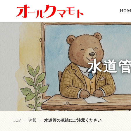
HOM
水道
TOP
速報
水道管の凍結にご注意ください
>
>