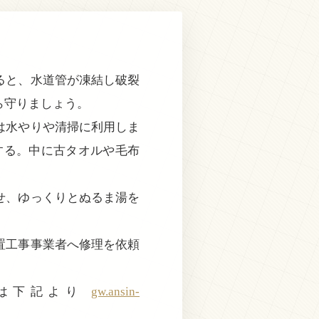
ると、水道管が凍結し破裂
ら守りましょう。
は水やりや清掃に利用しま
する。中に古タオルや毛布
せ、ゆっくりとぬるま湯を
置工事事業者へ修理を依頼
方は下記より
gw.ansin-