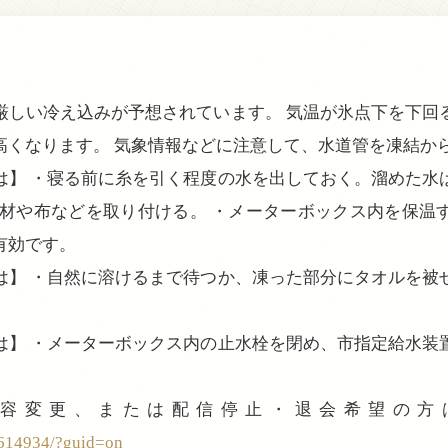
厳しい冷え込みが予想されています。 気温が氷点下を下回
高くなります。 気象情報などに注意して、水道管を凍結か
は】 ・寝る前に糸を引く程度の水を出しておく。溜めた水
温材や布などを取り付ける。 ・メーターボックス内を保温
有効です。
は】 ・自然に溶けるまで待つか、凍った部分にタオルを被
。
は】 ・メーターボックス内の止水栓を閉め、市指定給水装
登録内容変更、または配信停止・退会希望の
3614934/?guid=on