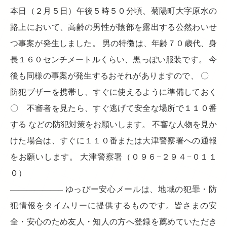
本日（２月５日）午後５時５０分頃、菊陽町大字原水の
路上において、高齢の男性が陰部を露出する公然わいせ
つ事案が発生しました。 男の特徴は、年齢７０歳代、身
長１６０センチメートルくらい、黒っぽい服装です。 今
後も同様の事案が発生するおそれがありますので、 〇
防犯ブザーを携帯し、すぐに使えるように準備しておく
〇 不審者を見たら、すぐ逃げて安全な場所で１１０番
する などの防犯対策をお願いします。 不審な人物を見か
けた場合は、すぐに１１０番または大津警察署への通報
をお願いします。 大津警察署（０９６−２９４−０１１
０）
——————– ゆっぴー安心メールは、地域の犯罪・防
犯情報をタイムリーに提供するものです。皆さまの安
全・安心のため友人・知人の方へ登録を薦めていただき