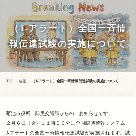
（J-アラート）全国一斉情
報伝達試験の実施について
TOP
速報
（J-アラート）全国一斉情報伝達試験の実施について
>
>
菊池市役所 防災交通課からの お知らせです。
２月６日（金）１１時００分に全国瞬時警報システム
J-アラートの全国一斉情報伝達試験が実施されます。試