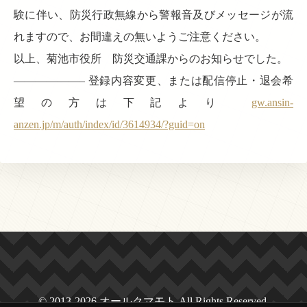
験に伴い、防災行政無線から警報音及びメッセージが流
れますので、お間違えの無いようご注意ください。
以上、菊池市役所 防災交通課からのお知らせでした。
——————– 登録内容変更、または配信停止・退会希
望の方は下記より
gw.ansin-
anzen.jp/m/auth/index/id/3614934/?guid=on
© 2013-2026 オールクマモト All Rights Reserved.