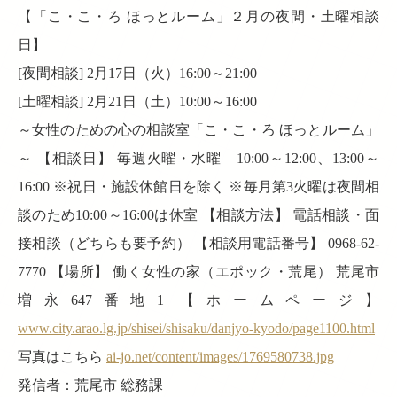
【「こ・こ・ろ ほっとルーム」２月の夜間・土曜相談
日】
[夜間相談] 2月17日（火）16:00～21:00
[土曜相談] 2月21日（土）10:00～16:00
～女性のための心の相談室「こ・こ・ろ ほっとルーム」
～ 【相談日】 毎週火曜・水曜 10:00～12:00、13:00～
16:00 ※祝日・施設休館日を除く ※毎月第3火曜は夜間相
談のため10:00～16:00は休室 【相談方法】 電話相談・面
接相談（どちらも要予約） 【相談用電話番号】 0968-62-
7770 【場所】 働く女性の家（エポック・荒尾） 荒尾市
増永647番地1 【ホームページ】
www.city.arao.lg.jp/shisei/shisaku/danjyo-kyodo/page1100.html
写真はこちら
ai-jo.net/content/images/1769580738.jpg
発信者：荒尾市 総務課