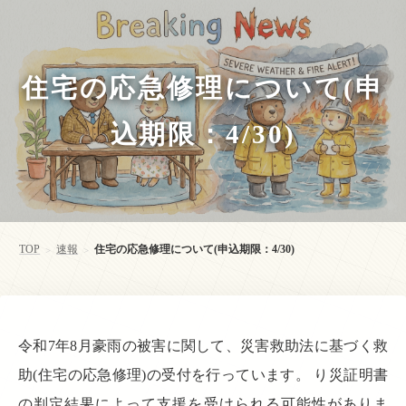
住宅の応急修理について(申
込期限：4/30)
TOP
速報
住宅の応急修理について(申込期限：4/30)
>
>
令和7年8月豪雨の被害に関して、災害救助法に基づく救
助(住宅の応急修理)の受付を行っています。 り災証明書
の判定結果によって支援を受けられる可能性がありま