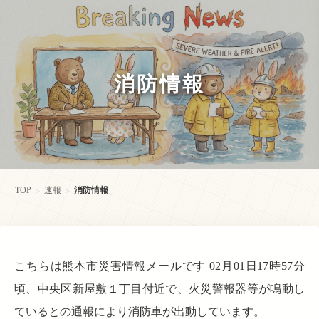
消防情報
TOP
速報
消防情報
>
>
こちらは熊本市災害情報メールです 02月01日17時57分
頃、中央区新屋敷１丁目付近で、火災警報器等が鳴動し
ているとの通報により消防車が出動しています。