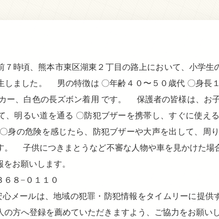
７時頃、熊本市東区湖東２丁目の路上において、小学生
生しました。 男の特徴は 〇年齢４０〜５０歳代 〇身長１
ーカー、白色の長ズボン着用 です。 保護者の皆様は、お子
て、明るい道を通る 〇防犯ブザーを携帯し、すぐに使える
 〇身の危険を感じたら、防犯ブザーや大声を出して、周り
す。 子供につきまとうなど不審な人物や車を見かけた場
報をお願いします。
３６８−０１１０
ー安心メールは、地域の犯罪・防犯情報をタイムリーに提供
人の方へ登録を薦めていただきますよう、ご協力をお願いし