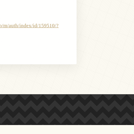
jp/m/auth/index/id/159510/?