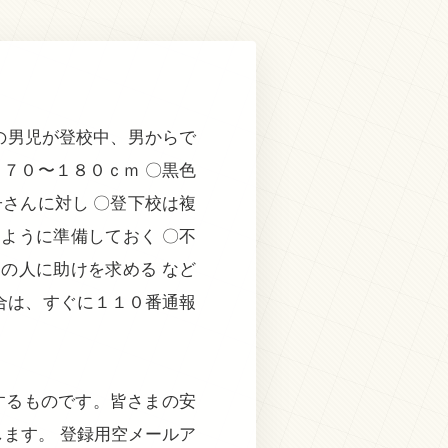
の男児が登校中、男からで
７０〜１８０ｃｍ 〇黒色
さんに対し 〇登下校は複
ように準備しておく 〇不
の人に助けを求める など
合は、すぐに１１０番通報
するものです。皆さまの安
ます。 登録用空メールア