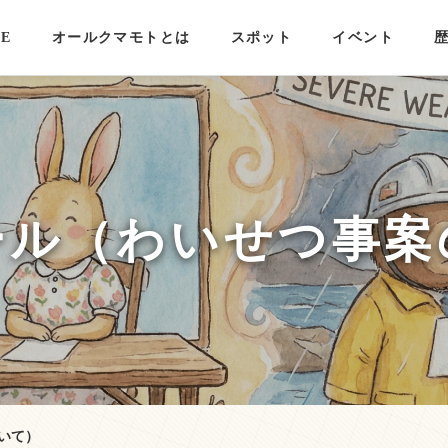
E
オールクマモトとは
スポット
イベント
ール（わいせつ事案
いて）