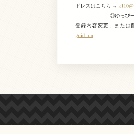
ドレスはこちら →
k110@a
——————– ◎ゆっ
登録内容変更、または
guid=on