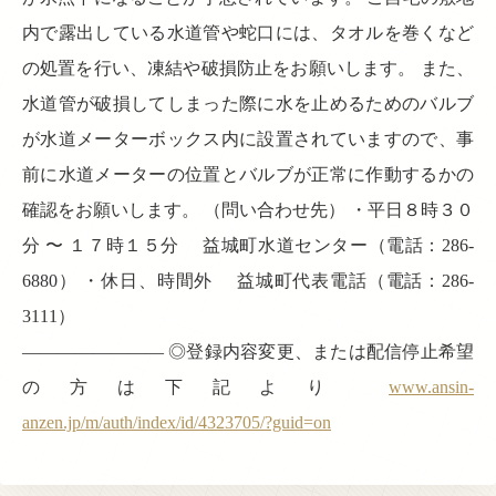
内で露出している水道管や蛇口には、タオルを巻くなど
の処置を行い、凍結や破損防止をお願いします。 また、
水道管が破損してしまった際に水を止めるためのバルブ
が水道メーターボックス内に設置されていますので、事
前に水道メーターの位置とバルブが正常に作動するかの
確認をお願いします。 （問い合わせ先） ・平日８時３０
分 〜 １７時１５分 益城町水道センター（電話：286-
6880） ・休日、時間外 益城町代表電話（電話：286-
3111）
———————— ◎登録内容変更、または配信停止希望
の方は下記より
www.ansin-
anzen.jp/m/auth/index/id/4323705/?guid=on