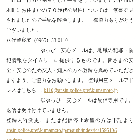
昨日、行方不明者として手配をしていました八代市坂
本町にお住まいの７０歳代の男性については、無事発見
されましたので手配を解除します。 御協力ありがとう
ございました。
八代警察署（0965）33-0110
——————– ゆっぴー安心メールは、地域の犯罪・防
犯情報をタイムリーに提供するものです。皆さまの安
全・安心のため友人・知人の方へ登録を薦めていただき
ますよう、ご協力をお願いします。 登録用空メールアド
レスはこちら →
k110@ansin.police.pref.kumamoto.jp
——————– ◎ゆっぴー安心メールは配信専用です。
返信は受け付けていません。
登録内容変更、または配信停止希望の方は下記より
ansin.police.pref.kumamoto.jp/m/auth/index/id/159510/?