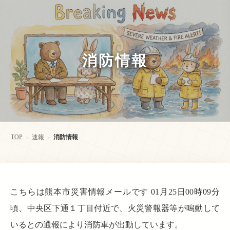
消防情報
TOP
速報
消防情報
>
>
こちらは熊本市災害情報メールです 01月25日00時09分
頃、中央区下通１丁目付近で、火災警報器等が鳴動して
いるとの通報により消防車が出動しています。