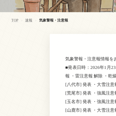
TOP
速報
気象警報・注意報
>
>
気象警報・注意報情報を
■発表日時：2026年1月2
報 ・雷注意報 解除 ・乾
[八代市] 発表 ・大雪注
[荒尾市] 発表 ・強風注
[玉名市] 発表 ・強風注
[山鹿市] 発表 ・大雪注