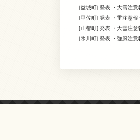
[益城町] 発表 ・大雪注
[甲佐町] 発表 ・雷注意報
[山都町] 発表 ・大雪注
[氷川町] 発表 ・強風注