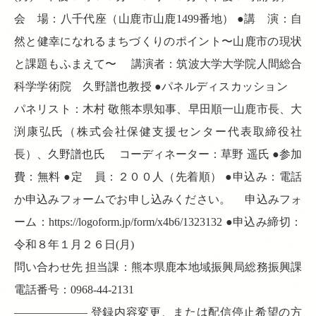
会 場：八千代座（山鹿市山鹿1499番地） ●講 演：自
然と健幸になれるまちづくりのポイント〜山鹿市の現状
と課題もふまえて〜 講演者：筑波大学大学院人間総合
科学学術院 久野譜也教授 ●パネルディスカッション
パネリスト：木村 敬熊本県知事、早田順一山鹿市長、大
渕康弘氏（株式会社保健支援センター代表取締役社
長）、久野譜也氏 コーディネーター：草野 遥氏 ●参加
費：無料 ●定 員：２００人（先着順） ●申込み：電話
か申込みフォームでお申し込みください。 申込みフォ
ーム：https://logoform.jp/form/x4b6/1323132 ●申込み締切：
令和８年１月２６日(月)
問い合わせ先 担当課：熊本県鹿本地域振興局総務振興課
電話番号：0968-44-2131
——————– 登録内容変更、または配信停止希望の方