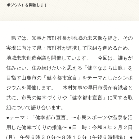
ポジウム）を開催します
県では、知事と市町村長が地域の未来像を描き、その
実現に向けて県・市町村が連携して取組を進めるため、
地域未来創造会議を開催しています。 今回は、誰もが
住みたい、住み続けたいと思える「健幸なまち山鹿」を
目指す山鹿市の「健幸都市宣言」をテーマとしたシンポ
ジウムを開催します。 木村知事や早田市長が有識者と
共に、市民の健幸づくりや「健幸都市宣言」に関する取
組について語り合います。
●テーマ：「健幸都市宣言」〜市民スポーツや温泉を活
用した健幸づくりの推進〜 ●日 時：令和８年２月２日
(月) 午後６時３０分〜８時１０分（午後６時開場） ●