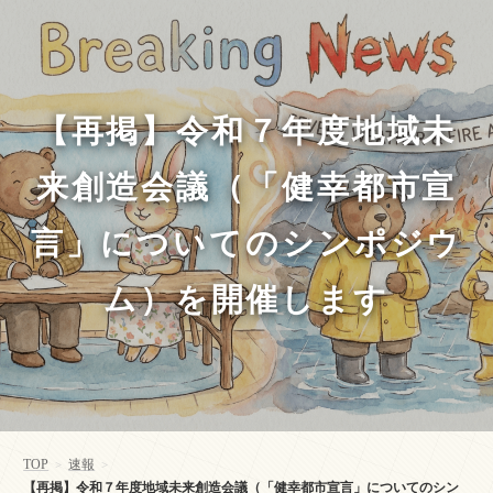
【再掲】令和７年度地域未
来創造会議（「健幸都市宣
言」についてのシンポジウ
ム）を開催します
TOP
速報
>
>
【再掲】令和７年度地域未来創造会議（「健幸都市宣言」についてのシン