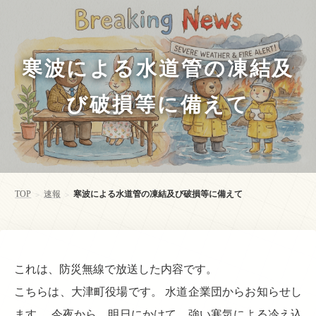
寒波による水道管の凍結及
び破損等に備えて
TOP
速報
寒波による水道管の凍結及び破損等に備えて
>
>
これは、防災無線で放送した内容です。
こちらは、大津町役場です。 水道企業団からお知らせし
ます。 今夜から、明日にかけて、強い寒気による冷え込