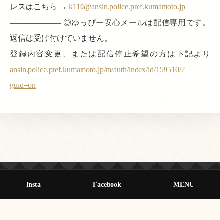
レスはこちら →
k110@ansin.police.pref.kumamoto.jp
——————– ◎ゆっぴー安心メールは配信専用です。
返信は受け付けていません。
登録内容変更、または配信停止希望の方は下記より
ansin.police.pref.kumamoto.jp/m/auth/index/id/159510/?
guid=on
Insta
Facebook
MENU
© 2013-2026 オールクマモト All Rights Reserved.