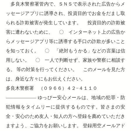
多良木警察署管内で、ＳＮＳで表示された広告からメ
ッセージアプリに誘導され、投資目的でお金をだまし取
られる詐欺被害が発生しています。 投資目的の詐欺被
害に遭わないために、 〇 インターネット上の広告か
らメッセージアプリ等に誘導する手口の詐欺が多いこと
を知っておく。 〇 「絶対もうかる」などの言葉は信
用しない。 〇 一人で判断せず、家族や警察に相談す
る。 等の対策を行ってください。 このメールを見た方
は、身近な方々にもお伝えください。
多良木警察署 （０９６６）４２−４１１０
——————– ゆっぴー安心メールは、地域の犯罪・防
犯情報をタイムリーに提供するものです。皆さまの安
全・安心のため友人・知人の方へ登録を薦めていただき
ますよう、ご協力をお願いします。 登録用空メールアド