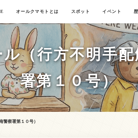
E
オールクマモトとは
スポット
イベント
ール（行方不明手配
署第１０号）
南警察署第１０号）