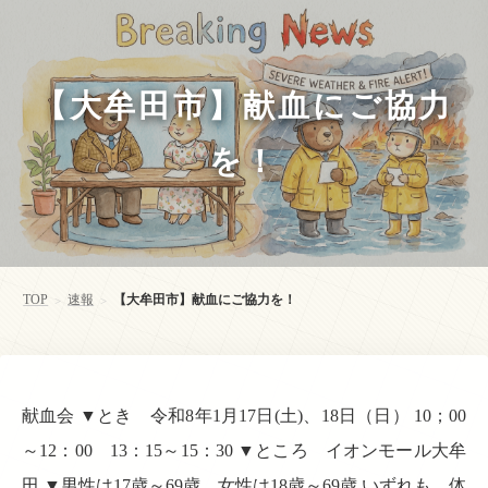
【大牟田市】献血にご協力
を！
TOP
速報
【大牟田市】献血にご協力を！
>
>
献血会 ▼とき 令和8年1月17日(土)、18日（日） 10；00
～12：00 13：15～15：30 ▼ところ イオンモール大牟
田 ▼男性は17歳～69歳、女性は18歳～69歳 いずれも、体