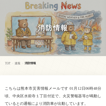
消防情報
TOP
速報
消防情報
>
>
こちらは熊本市災害情報メールです 01月12日06時48分
頃、中央区水前寺１丁目付近で、火災警報器等が鳴動し
ているとの通報により消防車が出動しています。