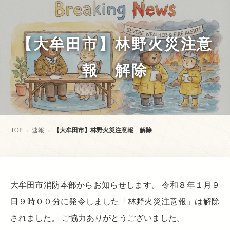
【大牟田市】林野火災注意
報 解除
TOP
速報
【大牟田市】林野火災注意報 解除
>
>
大牟田市消防本部からお知らせします。 令和８年１月９
日９時００分に発令しました「林野火災注意報」は解除
されました。 ご協力ありがとうございました。