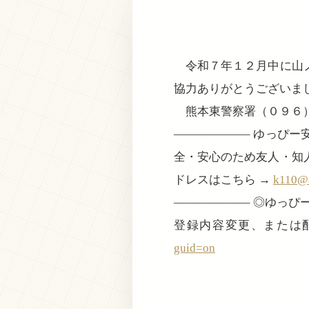
令和７年１２月中に山ノ
協力ありがとうございま
熊本東警察署（０９６）
——————– ゆっぴ
全・安心のため友人・知
ドレスはこちら →
k110@a
——————– ◎ゆっ
登録内容変更、または
guid=on