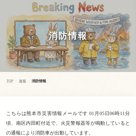
消防情報
TOP
速報
消防情報
>
>
こちらは熊本市災害情報メールです 01月05日06時11分
頃、南区内田町付近で、火災警報器等が鳴動していると
の通報により消防車が出動しています。