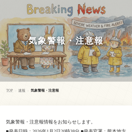
気象警報・注意報
TOP
速報
気象警報・注意報
>
>
気象警報・注意報情報をお知らせします。
■発表日時：2026年1月2日20時38分 ■発表官署：熊本地方