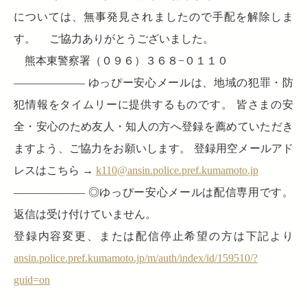
については、無事発見されましたので手配を解除しま
す。 ご協力ありがとうございました。
熊本東警察署（０９６）３６８−０１１０
——————– ゆっぴー安心メールは、地域の犯罪・防
犯情報をタイムリーに提供するものです。 皆さまの安
全・安心のため友人・知人の方へ登録を薦めていただき
ますよう、ご協力をお願いします。 登録用空メールアド
レスはこちら →
k110@ansin.police.pref.kumamoto.jp
——————– ◎ゆっぴー安心メールは配信専用です。
返信は受け付けていません。
登録内容変更、または配信停止希望の方は下記より
ansin.police.pref.kumamoto.jp/m/auth/index/id/159510/?
guid=on