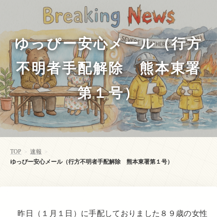
ゆっぴー安心メール（行方
不明者手配解除 熊本東署
第１号）
TOP
速報
>
>
ゆっぴー安心メール（行方不明者手配解除 熊本東署第１号）
昨日（１月１日）に手配しておりました８９歳の女性