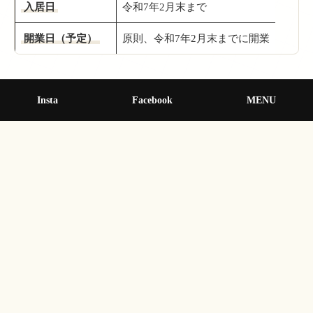
入居日
令和7年2月末まで
開業日（予定）
原則、令和7年2月末までに開業
募集されているレンタルスペースは4室。甲佐町での起業
Insta
Facebook
MENU
や新規事業進出を考えている事業者は、
令和7年12月17
日（水）の受付期限
までに申し込みが必要です。