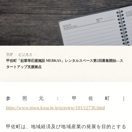
TOP
ビジネス
>
>
甲佐町「起業等応援施設 MEBKAS」レンタルスペース第2回募集開始—ス
タートアップ支援拠点
参照元：甲佐町｜
https://www.town.kosa.lg.jp/q/aview/101/12736.html
甲佐町は、地域経済及び地域産業の発展を目的とする