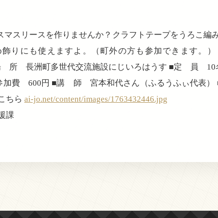
スマスリースを作りませんか？クラフトテープをうろこ編み
飾りにも使えますよ。（町外の方も参加できます。） ■
■場 所 長洲町多世代交流施設にじいろはうす ■定 員 10
参加費 600円 ■講 師 宮本和代さん（ふるうふぃ代表）
真はこちら
ai-jo.net/content/images/1763432446.jpg
援課