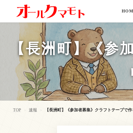
HOM
【長洲町】《参
TOP
速報
【長洲町】《参加者募集》クラフトテープで作
>
>