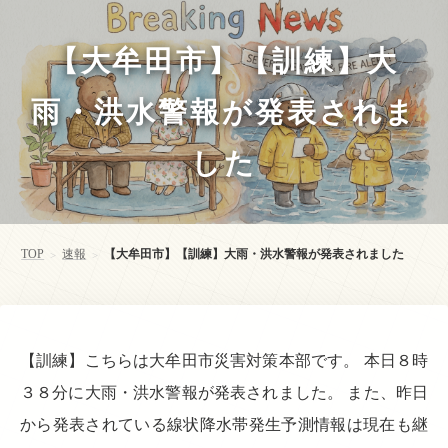
【大牟田市】【訓練】大
雨・洪水警報が発表されま
した
TOP
速報
【大牟田市】【訓練】大雨・洪水警報が発表されました
>
>
【訓練】こちらは大牟田市災害対策本部です。 本日８時
３８分に大雨・洪水警報が発表されました。 また、昨日
から発表されている線状降水帯発生予測情報は現在も継