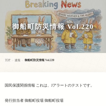
御船町防災情報 Vol.220
TOP
速報
御船町防災情報 Vol.220
>
>
国民保護関係情報 これは、Jアラートのテストです。
発行担当者 御船町役場 御船町役場