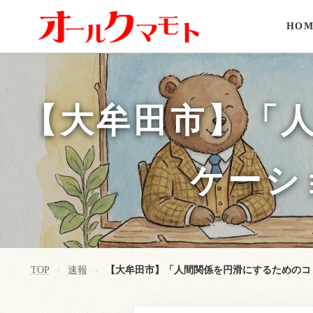
HOM
【大牟田市】「
ケーシ
TOP
速報
【大牟田市】「人間関係を円滑にするためのコ
>
>