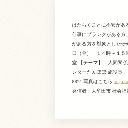
はたらくことに不安があ
仕事にブランクがある方
がある方を対象とした研修
日（金） １４時～１５
室 【テーマ】 人間関
ンターたんぽぽ 施設長 
8851 写真はこちら
ai-jo.
発信者：大牟田市 社会福