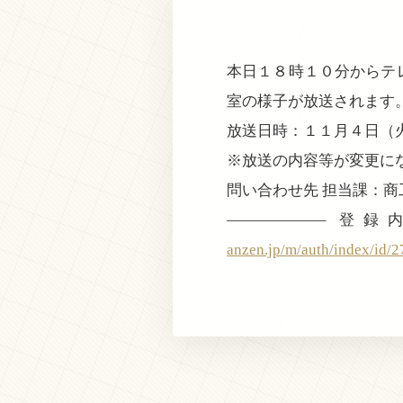
本日１８時１０分からテ
室の様子が放送されます
放送日時：１１月４日（
※放送の内容等が変更に
問い合わせ先 担当課：商工政
——————– 
anzen.jp/m/auth/index/id/