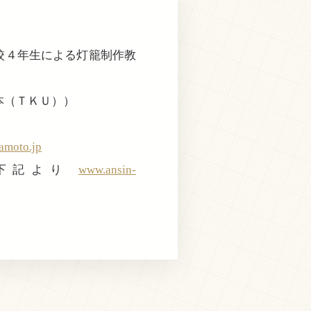
校４年生による灯籠制作教
本（ＴＫＵ））
amoto.jp
は下記より
www.ansin-