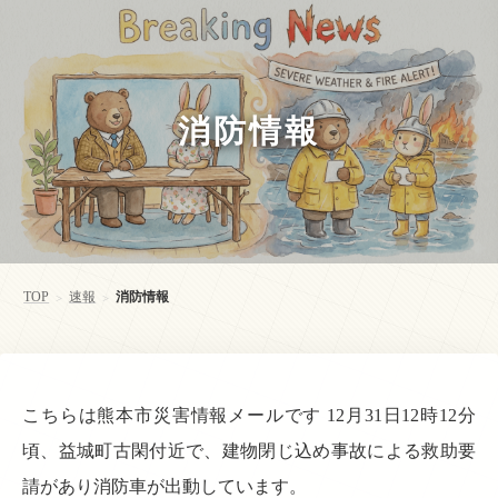
消防情報
TOP
速報
消防情報
>
>
こちらは熊本市災害情報メールです 12月31日12時12分
頃、益城町古閑付近で、建物閉じ込め事故による救助要
請があり消防車が出動しています。