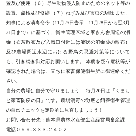
置及び使用 （６）野生動物侵入防止のためのネット等の
設置、点検及び修繕 （７）ねずみ及び害虫の駆除 また、
知事による消毒命令（11月25日告示、11月28日から翌3月
31日まで）に基づく、衛生管理区域と家きん舎周辺の消
毒（石灰散布及び入気口付近には液状の消毒薬の散布）
及び農場周辺水辺における野鳥の忌避対策等について
も、引き続き御対応お願いします。 本病を疑う症状等が
確認された場合は、直ちに家畜保健衛生所に御連絡くだ
さい。
自分の農場は自分で守りましょう！ 毎月20日は「くまも
と家畜防疫の日」です。農場消毒の徹底と飼養衛生管理
の自己チェックを定期的に見直しましょう！
お問い合わせ先：熊本県農林水産部生産経営局畜産課
電話０９６-３３３-２４０２