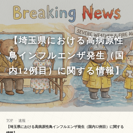
【埼玉県における高病原性
鳥インフルエンザ発生（国
内12例目）に関する情報】
TOP
速報
>
>
【埼玉県における高病原性鳥インフルエンザ発生（国内12例目）に関する
情報】