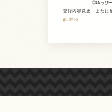
——————– ◎ゆっ
登録内容変更、または
guid=on