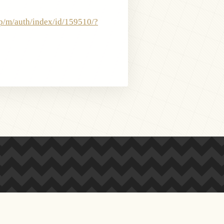
jp/m/auth/index/id/159510/?