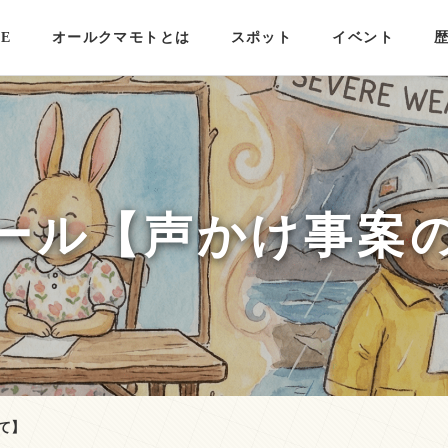
E
オールクマモトとは
スポット
イベント
ール【声かけ事案
て】