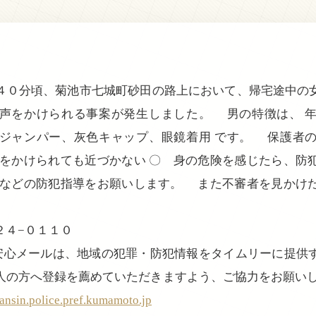
０分頃、菊池市七城町砂田の路上において、帰宅途中の
声をかけられる事案が発生しました。 男の特徴は、 
ジャンパー、灰色キャップ、眼鏡着用 です。 保護者
声をかけられても近づかない 〇 身の危険を感じたら、防
 などの防犯指導をお願いします。 また不審者を見かけ
２４−０１１０
ー安心メールは、地域の犯罪・防犯情報をタイムリーに提供
人の方へ登録を薦めていただきますよう、ご協力をお願いし
nsin.police.pref.kumamoto.jp