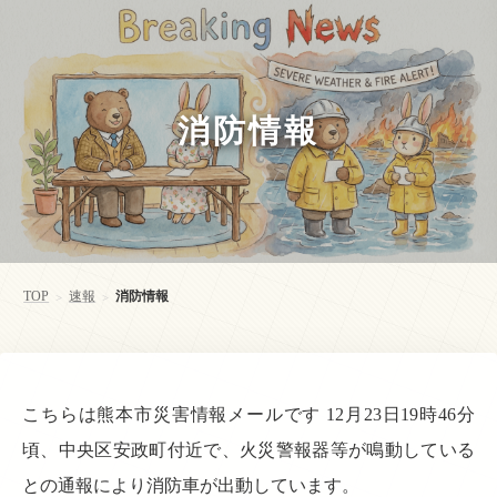
消防情報
TOP
速報
消防情報
>
>
こちらは熊本市災害情報メールです 12月23日19時46分
頃、中央区安政町付近で、火災警報器等が鳴動している
との通報により消防車が出動しています。