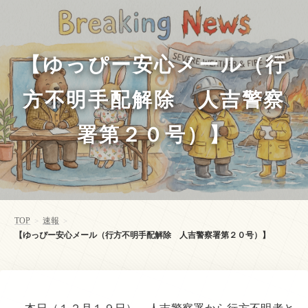
【ゆっぴー安心メール（行
方不明手配解除 人吉警察
署第２０号）】
TOP
速報
>
>
【ゆっぴー安心メール（行方不明手配解除 人吉警察署第２０号）】