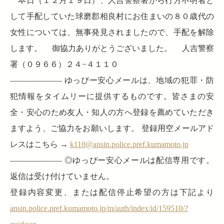
本日（１２月１９日）、人吉警察署から行方不明者と
して手配していた球磨郡相良村にお住まいの８０歳代の
女性については、無事発見されましたので、手配を解除
します。 御協力ありがとうございました。 人吉警察
署（０９６６）２４−４１１０
——————– ゆっぴー安心メールは、地域の犯罪・防
犯情報をタイムリーに提供するものです。皆さまの安
全・安心のため友人・知人の方へ登録を薦めていただき
ますよう、ご協力をお願いします。 登録用空メールアド
レスはこちら →
k110@ansin.police.pref.kumamoto.jp
——————– ◎ゆっぴー安心メールは配信専用です。
返信は受け付けていません。
登録内容変更、または配信停止希望の方は下記より
ansin.police.pref.kumamoto.jp/m/auth/index/id/159510/?