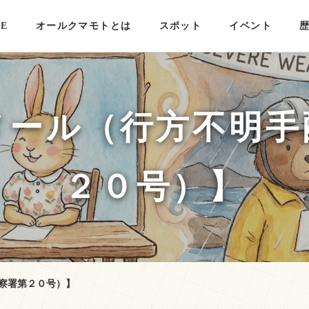
E
オールクマモトとは
スポット
イベント
メール（行方不明手
２０号）】
察署第２０号）】