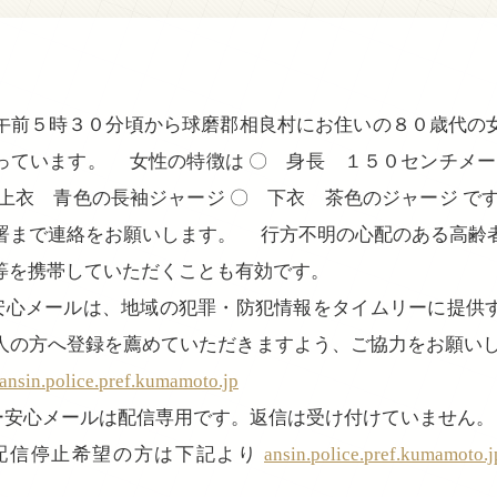
前５時３０分頃から球磨郡相良村にお住いの８０歳代の
っています。 女性の特徴は 〇 身長 １５０センチメー
 上衣 青色の長袖ジャージ 〇 下衣 茶色のジャージ で
署まで連絡をお願いします。 行方不明の心配のある高齢
等を携帯していただくことも有効です。
ー安心メールは、地域の犯罪・防犯情報をタイムリーに提供
人の方へ登録を薦めていただきますよう、ご協力をお願いし
nsin.police.pref.kumamoto.jp
ぴー安心メールは配信専用です。返信は受け付けていません。
配信停止希望の方は下記より
ansin.police.pref.kumamoto.