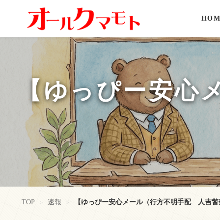
HOM
【ゆっぴー安心
TOP
速報
【ゆっぴー安心メール（行方不明手配 人吉警
>
>