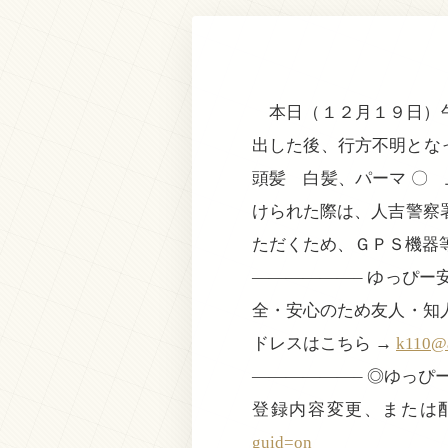
本日（１２月１９日）午
出した後、行方不明とな
頭髪 白髪、パーマ 〇
けられた際は、人吉警察
ただくため、ＧＰＳ機器
——————– ゆっぴ
全・安心のため友人・知
ドレスはこちら →
k110@a
——————– ◎ゆっ
登録内容変更、または
guid=on