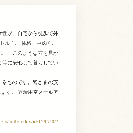
女性が、自宅から徒歩で外
トル 〇 体格 中肉 〇
す。 このような方を見か
者等に安心して暮らしてい
するものです。皆さまの安
ます。 登録用空メールア
jp/m/auth/index/id/159510/?