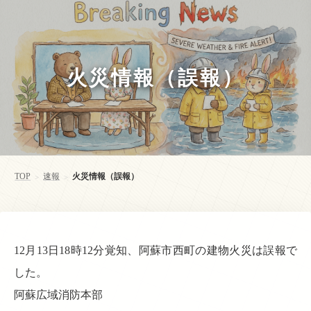
火災情報（誤報）
TOP
速報
火災情報（誤報）
>
>
12月13日18時12分覚知、阿蘇市西町の建物火災は誤報で
した。
阿蘇広域消防本部