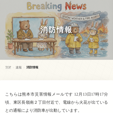
消防情報
TOP
速報
消防情報
>
>
こちらは熊本市災害情報メールです 12月13日17時17分
頃、東区長嶺南２丁目付近で、電線から火花が出ている
との通報により消防車が出動しています。