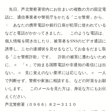
先日、芦北警察署管内にお住まいの複数の方の固定電
話に、通信事業者や警視庁をかたる「ニセ警察」から、
・ あなたの携帯電話や銀行口座が犯罪に使われている
などと電話がかかってきました。 このような電話は、
個人情報を聞き出したり、被害者をSNSのビデオ通話に
誘導し、ニセの逮捕状を見せるなどしてお金をだまし取
る「ニセ警察詐欺」です。 詐欺の被害に遭わないため
に、 ○ 「＋」で始まる国際電話や非通知の着信には出
ない。 ○ 見に覚えのない要求には応じない。 ○ 一人
で判断せず、警察や家族に相談する。 などの対策をお願
いします。 このメールを見た方は、身近な方にもお伝
えください。
芦北警察署（０９６６）８２ー３１１０