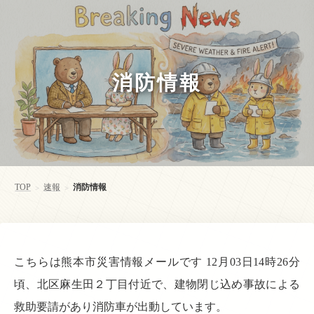
消防情報
TOP
速報
消防情報
>
>
こちらは熊本市災害情報メールです 12月03日14時26分
頃、北区麻生田２丁目付近で、建物閉じ込め事故による
救助要請があり消防車が出動しています。