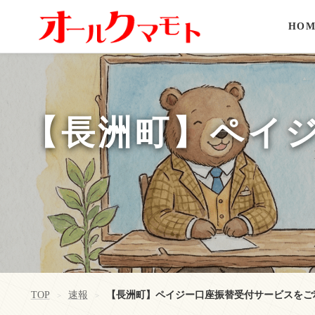
HOM
【長洲町】ペイ
TOP
速報
【長洲町】ペイジー口座振替受付サービスをご
>
>