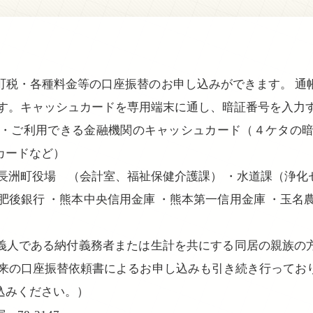
町税・各種料金等の口座振替のお申し込みができます。 通
です。キャッシュカードを専用端末に通し、暗証番号を入力
 ・ご利用できる金融機関のキャッシュカード（４ケタの暗
カードなど）
・長洲町役場 （会計室、福祉保健介護課） ・水道課（浄化
肥後銀行 ・熊本中央信用金庫 ・熊本第一信用金庫 ・玉名
義人である納付義務者または生計を共にする同居の親族の
従来の口座振替依頼書によるお申し込みも引き続き行ってお
込みください。）