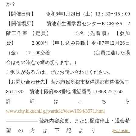
か？
【開催日時】 令和8年1月24日（土）13：30〜15：00
【開催場所】 菊池市生涯学習センターKiCROSS 2
階工作室 【定員】 15名（先着順） 【参加
費】 2,000円 【申し込み期限】令和7年12月26日
（金） 17：00必着 （定員に達した場
合はその時点で締め切ります。）
ご興味がある方は、ぜひお問い合わせください。
【お問い合わせ先】 菊池市役所都市整備課都市整備係 〒
861-1392 菊池市隈府888番地 電話番号：0968-25-7242
詳細はこちら
www.city.kikuchi.lg.jp/article/view/1094/3571.html
——————– 登録内容変更、または配信停止・退会希
望の方は下記より
gw.ansin-