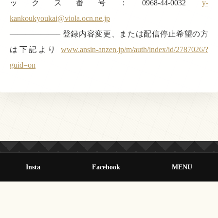
ックス番号：0968-44-0032
y-
kankoukyoukai@viola.ocn.ne.jp
——————– 登録内容変更、または配信停止希望の方
は下記より
www.ansin-anzen.jp/m/auth/index/id/2787026/?
guid=on
Insta
Facebook
MENU
© 2013-2026 オールクマモト All Rights Reserved.