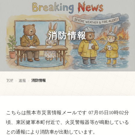
消防情報
TOP
速報
消防情報
>
>
こちらは熊本市災害情報メールです 07月05日10時02分
頃、東区健軍本町付近で、火災警報器等が鳴動している
との通報により消防車が出動しています。