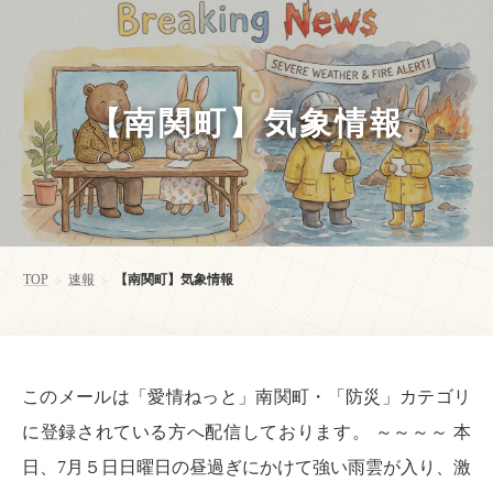
【南関町】気象情報
TOP
速報
【南関町】気象情報
>
>
このメールは「愛情ねっと」南関町・「防災」カテゴリ
に登録されている方へ配信しております。 ～～～～ 本
日、7月５日日曜日の昼過ぎにかけて強い雨雲が入り、激