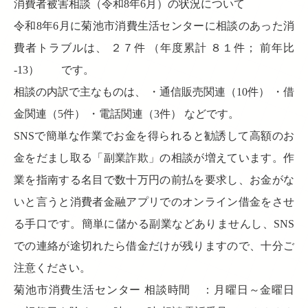
消費者被害相談（令和8年6月）の状況について
令和8年6月に菊池市消費生活センターに相談のあった消
費者トラブルは、 ２７件 （年度累計 ８１件； 前年比
-13） です。
相談の内訳で主なものは、 ・通信販売関連（10件） ・借
金関連（5件） ・電話関連（3件） などです。
SNSで簡単な作業でお金を得られると勧誘して高額のお
金をだまし取る「副業詐欺」の相談が増えています。作
業を指南する名目で数十万円の前払を要求し、お金がな
いと言うと消費者金融アプリでのオンライン借金をさせ
る手口です。簡単に儲かる副業などありませんし、SNS
での連絡が途切れたら借金だけが残りますので、十分ご
注意ください。
菊池市消費生活センター 相談時間 ：月曜日～金曜日