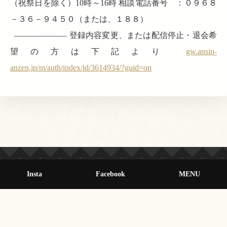
（祝祭日を除く）10時～16時 相談電話番号 ：０９６８
－３６－９４５０（または、１８８）
——————– 登録内容変更、または配信停止・退会希
望の方は下記より
gw.ansin-
anzen.jp/m/auth/index/id/3614934/?guid=on
Insta
Facebook
MENU
© 2013-2026 オールクマモト All Rights Reserved.