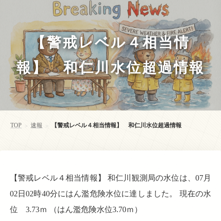
【警戒レベル４相当情
報】 和仁川水位超過情報
TOP
速報
【警戒レベル４相当情報】 和仁川水位超過情報
>
>
【警戒レベル４相当情報】 和仁川観測局の水位は、07月
02日02時40分にはん濫危険水位に達しました。 現在の水
位 3.73ｍ （はん濫危険水位3.70ｍ）