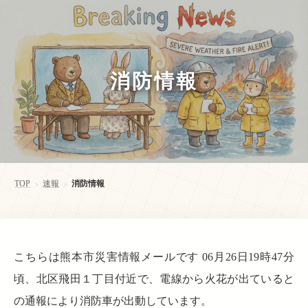
消防情報
TOP
速報
消防情報
>
>
こちらは熊本市災害情報メールです 06月26日19時47分
頃、北区飛田１丁目付近で、電線から火花が出ていると
の通報により消防車が出動しています。