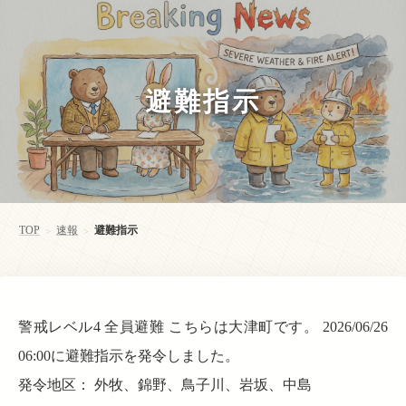
避難指示
TOP
速報
避難指示
>
>
警戒レベル4 全員避難 こちらは大津町です。 2026/06/26
06:00に避難指示を発令しました。
発令地区： 外牧、錦野、鳥子川、岩坂、中島