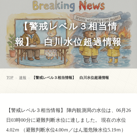
【警戒レベル３相当情
報】 白川水位超過情報
TOP
速報
【警戒レベル３相当情報】 白川水位超過情報
>
>
【警戒レベル３相当情報】 陣内観測局の水位は、06月26
日03時00分に避難判断水位に達しました。 現在の水位
4.02ｍ （避難判断水位4.00ｍ／はん濫危険水位5.19ｍ）