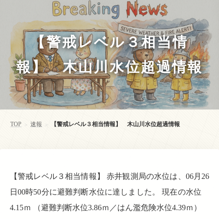
【警戒レベル３相当情
報】 木山川水位超過情報
TOP
速報
【警戒レベル３相当情報】 木山川水位超過情報
>
>
【警戒レベル３相当情報】 赤井観測局の水位は、06月26
日00時50分に避難判断水位に達しました。 現在の水位
4.15ｍ （避難判断水位3.86ｍ／はん濫危険水位4.39ｍ）