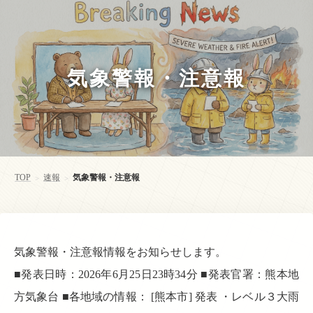
気象警報・注意報
TOP
速報
気象警報・注意報
>
>
気象警報・注意報情報をお知らせします。
■発表日時：2026年6月25日23時34分 ■発表官署：熊本地
方気象台 ■各地域の情報： [熊本市] 発表 ・レベル３大雨